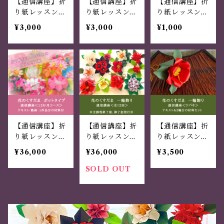
【通信講座】折
【通信講座】折
【通信講座】折
り紙レッスン
り紙レッスン
り紙レッスン
梅雨の癒し
夏にピッタ
桜の置き飾り
¥3,000
¥3,000
¥1,000
「八重紫陽花の
リ！涼やかな
吊るし飾り」
「柿の花の置き
飾り」
【通信講座】折
【通信講座】折
【通信講座】折
り紙レッスン
り紙レッスン
り紙レッスン
花のくすだま
花のくすだま
花のくすだま
¥36,000
¥36,000
¥3,500
ポット飾り（修
一輪飾り（修了
ツバキの一輪飾
了証つき）
証つき）
り
SOLD OUT