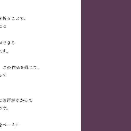
を折ることで、
つつ
ができる
ます。
、この作品を通じて、
か？
とお声がかかって
です。
をベースに