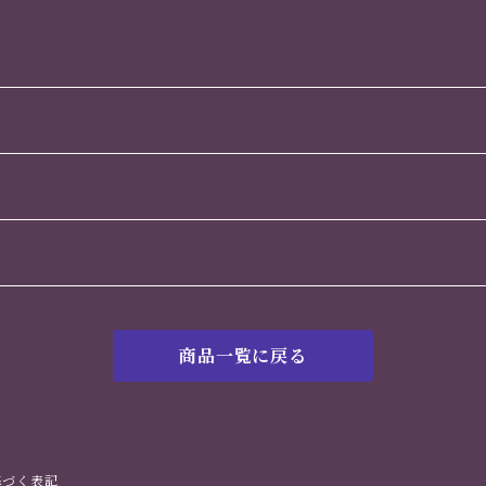
イド
リジナル 手作り バ
老茶
ラ ３輪＋アクセサリ
ーセット
商品一覧に戻る
基づく表記