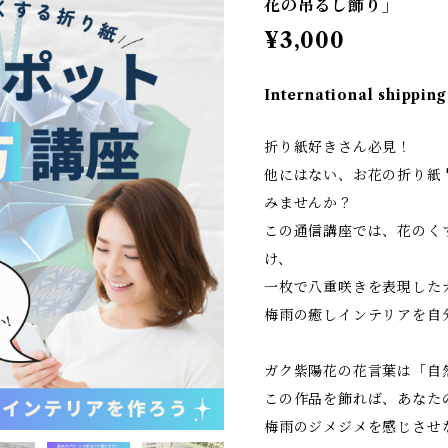
花の吊るし飾り」
¥3,000
International shipping
折り紙好きさん必見！
他にはない、お花の折り紙 
みませんか？
この通信講座では、花のく
け、
一枚で八重咲きを表現した
梅雨の癒しインテリアを自
ガク紫陽花の花言葉は「自
この作品を飾れば、あなた
梅雨のジメジメを感じさせ