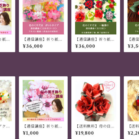
り紙レ
【通信講座】折り紙レ
【通信講座】折り紙レ
【通
き飾り
ッスン 花のくすだま
ッスン 花のくすだま
ッス
¥36,000
¥36,000
¥3,5
ポット飾り（修了証つ
一輪飾り（修了証つ
ツバ
き）
き）
アクリ
【通信講座】折り紙レ
【送料無料】母の日ス
【送
っかり
ッスン 桜の置き飾り
ペシャルセット ギフ
グ・
¥1,000
¥19,800
¥2,2
ト 世界でひとつ オ
工」