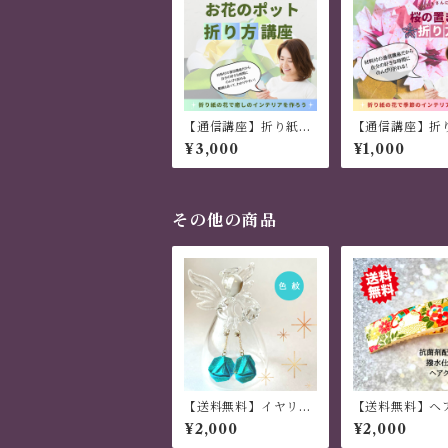
【通信講座】折り紙レ
【通信講座】折
ッスン 夏にピッタ
ッスン 桜の置
¥3,000
¥1,000
リ！涼やかな「柿の花
の置き飾り」
その他の商品
【送料無料】イヤリン
【送料無料】ヘ
グ・ピアス 「色紋」
ップ 大きめ し
¥2,000
¥2,000
３枚組 ブルー
おしゃれ 金属製 和風