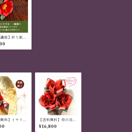
信講座】折り紙レ
ン 花のくすだま
00
キの一輪飾り
料無料】イヤリン
【送料無料】母の日
ピアス 「寄紙細
ギフト 世界でひと
00
¥16,800
４枚組 雫型 海
つ オリジナル 手作