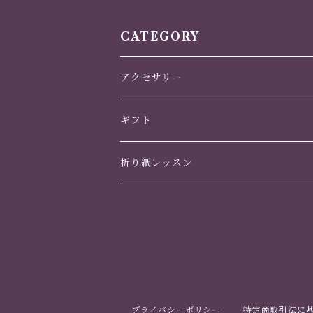
千代紙 ハンドメ
クリーム色
CATEGORY
アクセサリー
かんざし
ギフト
ヘアアクセサリー
誕生日
折り紙レッスン
イヤリング・ピアス
バレンタインデー
花のくすだま
ホワイトデー
鶴の華
母の日
プライバシーポリシー
特定商取引法に