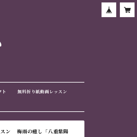
フト
無料折り紙動画レッスン
ッスン 梅雨の癒し「八重紫陽