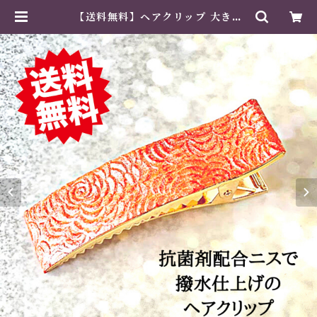
【送料無料】ヘアクリップ 大きめ
しっかり おしゃれ 金属製 和風 薔薇
ハンドメイド サーモンピンク | 紙工
芸専門店 美そあみか