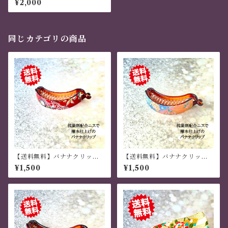
¥2,000
和風 薔薇 ハンドメイド サーモ
ンピンク
同じカテゴリの商品
【送料無料】バナナクリップ
【送料無料】バナナクリップ
アーチ型 桜がそよ風に舞う
アーチ型 桜と鶴 虹色 グラ
¥1,500
¥1,500
茶色 薄いラメ 現代千代
デーション 現代千代紙・和
紙・和紙
紙