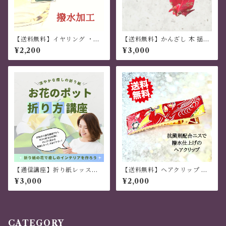
【送料無料】イヤリング ・ピ
【送料無料】かんざし 木 揺れ
アス 「幸菱」三枚組 菱形モチ
る 普段使い ハンドメイド 日本
¥2,200
¥3,000
ーフ 千歳緑
伝統 折り紙 撥水仕上 職人技
赤 夏祭り 花火大会 プレゼント
【通信講座】折り紙レッスン
【送料無料】ヘアクリップ 大
夏にピッタリ！涼やかな
きめ しっかり おしゃれ 金属製
¥3,000
¥2,000
「柿の花の置き飾り」
和風 ハンドメイド 茶色
CATEGORY