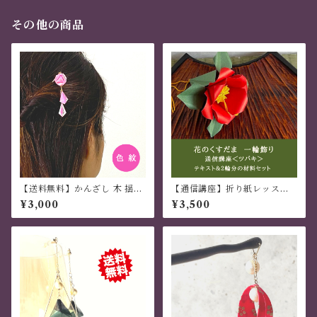
その他の商品
【送料無料】かんざし 木 揺れ
【通信講座】折り紙レッスン
る 普段使い ハンドメイド 日本
花のくすだま ツバキの一輪
¥3,000
¥3,500
伝統 折り紙 撥水仕上 職人技
飾り
ピンク 夏祭り 花火大会 プレゼ
ント