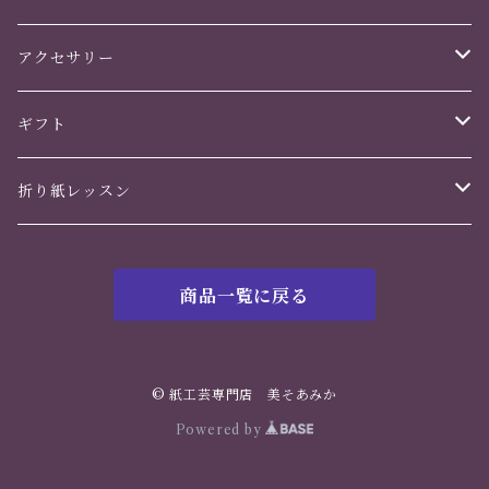
アクセサリー
かんざし
ギフト
ヘアアクセサリー
誕生日
折り紙レッスン
イヤリング・ピアス
バレンタインデー
花のくすだま
商品一覧に戻る
ホワイトデー
鶴の華
母の日
© 紙工芸専門店 美そあみか
Powered by
父の日