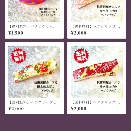
【送料無料】バナナクリップ
【送料無料】ヘアクリップ 大
アーチ型 和モダン 蛍光
きめ しっかり おしゃれ 金属製
¥1,500
¥2,000
色 現代千代紙・和紙
和風 薔薇 ハンドメイド サーモ
ンピンク
【送料無料】ヘアクリップ 大
【送料無料】ヘアクリップ 大
きめ しっかり おしゃれ 金属製
きめ しっかり おしゃれ 金属製
¥2,000
¥2,000
和風 千代紙 ハンドメイド クリ
和風 ハンドメイド 茶色
ーム色