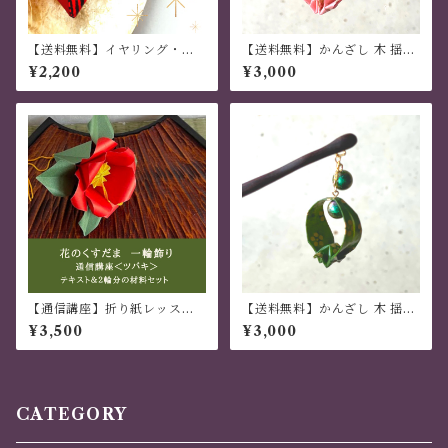
【送料無料】イヤリング・ピ
【送料無料】かんざし 木 揺れ
アス 「寄紙細工」４枚組
る 普段使い ハンドメイド 日本
¥2,200
¥3,000
雫型 朱色
伝統 折り紙 撥水仕上 職人技
ピンク 夏祭り 花火大会 プレゼ
ント
【通信講座】折り紙レッスン
【送料無料】かんざし 木 揺れ
花のくすだま ツバキの一輪
る 普段使い ハンドメイド 日本
¥3,500
¥3,000
飾り
伝統 折り紙 撥水仕上 職人技
緑 夏祭り 花火大会 プレゼント
CATEGORY