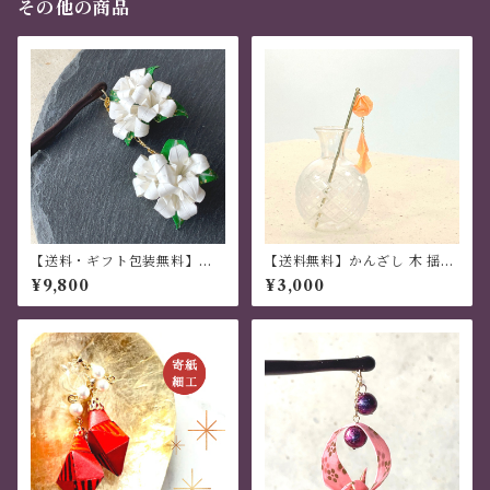
その他の商品
【送料・ギフト包装無料】か
【送料無料】かんざし 木 揺れ
んざし 木 揺れる 普段使い ハ
る 普段使い ハンドメイド 日本
¥9,800
¥3,000
ンドメイド 日本伝統 折り紙 撥
伝統 折り紙 撥水仕上 職人技
水仕上 職人技 白 百合 夏祭り
オレンジ 夏祭り 花火大会 プレ
花火大会 プレゼント
ゼント