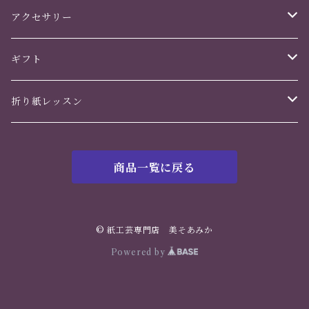
アクセサリー
かんざし
ギフト
ヘアアクセサリー
誕生日
折り紙レッスン
イヤリング・ピアス
バレンタインデー
花のくすだま
商品一覧に戻る
ホワイトデー
鶴の華
母の日
© 紙工芸専門店 美そあみか
Powered by
父の日