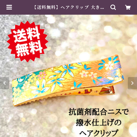
【送料無料】ヘアクリップ 大きめ
しっかり おしゃれ 金属製 和風 ハン
ドメイド 虹色 | 紙工芸専門店 美そ
あみか