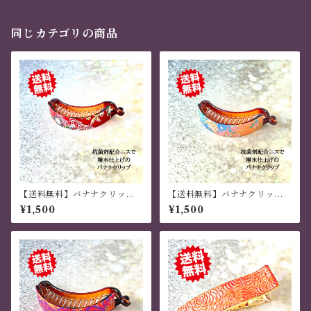
同じカテゴリの商品
【送料無料】バナナクリップ
【送料無料】バナナクリップ
アーチ型 桜がそよ風に舞う
アーチ型 桜と鶴 虹色 グラ
¥1,500
¥1,500
茶色 薄いラメ 現代千代
デーション 現代千代紙・和
紙・和紙
紙