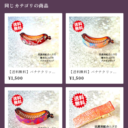
同じカテゴリの商品
【送料無料】バナナクリップ
【送料無料】バナナクリップ
アーチ型 桜がそよ風に舞う
アーチ型 桜と鶴 虹色 グラ
¥1,500
¥1,500
茶色 薄いラメ 現代千代
デーション 現代千代紙・和
紙・和紙
紙