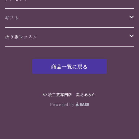
かんざし
ギフト
ヘアアクセサリー
誕生日
折り紙レッスン
イヤリング・ピアス
バレンタインデー
花のくすだま
商品一覧に戻る
ホワイトデー
鶴の華
母の日
© 紙工芸専門店 美そあみか
Powered by
父の日
クリスマス