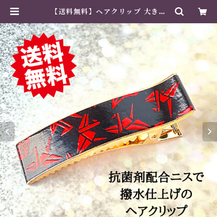
【送料無料】ヘアクリップ 大きめ
しっかり おしゃれ 金属製 和風 ハン
ドメイド 折り鶴柄 黒・赤 | 紙工芸
専門店 美そあみか