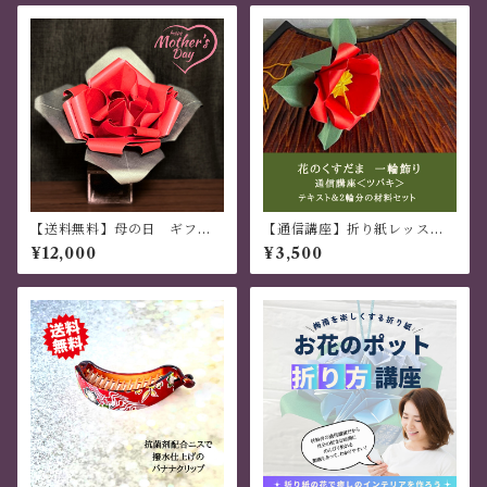
【送料無料】母の日 ギフ
【通信講座】折り紙レッスン
ト 世界でひとつ オリジナ
花のくすだま ツバキの一輪
¥12,000
¥3,500
ル 手作り バラ 大サイズ
飾り