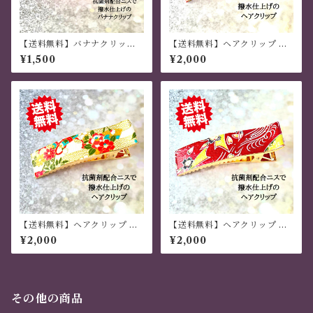
【送料無料】バナナクリップ
【送料無料】ヘアクリップ 大
アーチ型 和モダン 蛍光
きめ しっかり おしゃれ 金属製
¥1,500
¥2,000
色 現代千代紙・和紙
和風 薔薇 ハンドメイド サーモ
ンピンク
【送料無料】ヘアクリップ 大
【送料無料】ヘアクリップ 大
きめ しっかり おしゃれ 金属製
きめ しっかり おしゃれ 金属製
¥2,000
¥2,000
和風 千代紙 ハンドメイド クリ
和風 ハンドメイド 茶色
ーム色
その他の商品