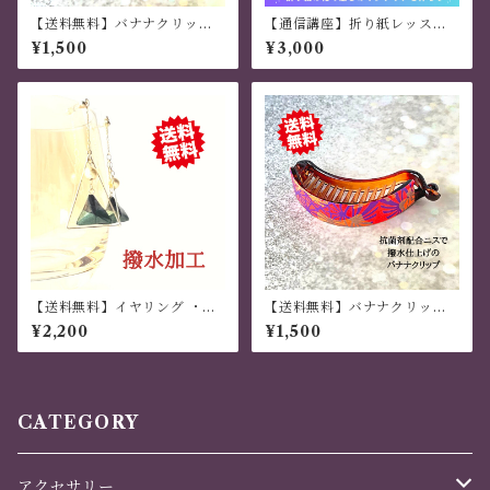
【送料無料】バナナクリップ
【通信講座】折り紙レッスン
アーチ型 桜がそよ風に舞う
梅雨の癒し「八重紫陽花の
¥1,500
¥3,000
茶色 薄いラメ 現代千代
吊るし飾り」
紙・和紙
【送料無料】イヤリング ・ピ
【送料無料】バナナクリップ
アス 「幸菱」三枚組 菱形モチ
アーチ型 和モダン 蛍光
¥2,200
¥1,500
ーフ 千歳緑
色 現代千代紙・和紙
CATEGORY
アクセサリー