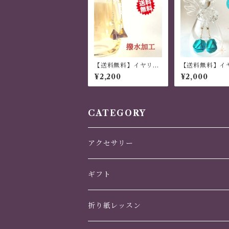
【送料無料】イヤリン
【送料無料】イ
グ・ピアス 「幸菱」三
グ・ピアス 「色
¥2,200
¥2,000
枚組の菱形モチーフ 海
３枚組 ブルー
老茶色
CATEGORY
アクセサリー
かんざし
ギフト
ヘアアクセサリー
誕生日
折り紙レッスン