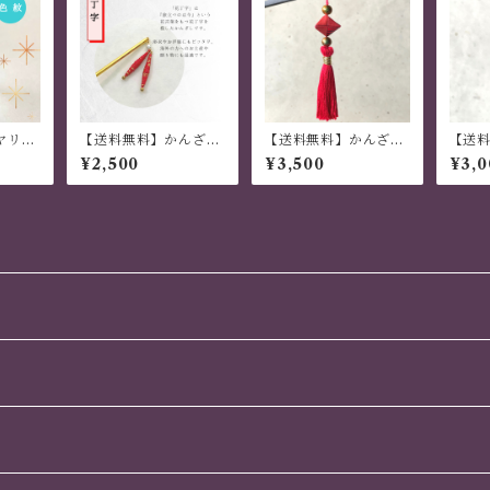
ヤリン
【送料無料】かんざし
【送料無料】かんざし
【送
紋」
木 揺れる 普段使い ハ
木 揺れる 普段使い ハ
木 揺
¥2,500
¥3,500
¥3,0
ンドメイド 日本伝統
ンドメイド 日本伝統
ンドメ
折り紙 撥水仕上 職人
折り紙 撥水仕上 職人
折り紙
技 赤 夏祭り 花火大会
技 赤 夏祭り 花火大会
技 青
プレゼント
プレゼント
プレ