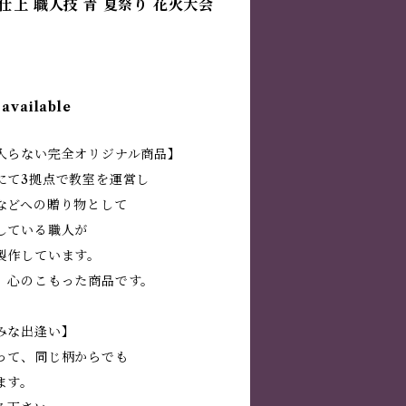
仕上 職人技 青 夏祭り 花火大会
 available
入らない完全オリジナル商品】
にて3拠点で教室を運営し
などへの贈り物として
している職人が
製作しています。
、心のこもった商品です。
みな出逢い】
って、同じ柄からでも
ます。