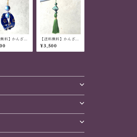
料無料】かんざし
【送料無料】かんざし
れる 普段使い ハ
木 揺れる 普段使い ハ
00
¥3,500
イド 日本伝統
ンドメイド 日本伝統
 撥水仕上 職人
折り紙 撥水仕上げ 職
 夏祭り 花火大会
人技 緑 夏祭り 花火大
ゼント
会 プレゼント【幸菱】