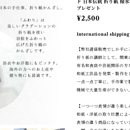
ド 日本伝統 折り紙 撥水
プレゼント
¥2,500
International shipping
【弊社通信販売でしか手に
折り紙の講師として、関東
有名和食店や芸能関係の方
和紙工芸品を発案・製作を
一点一点丁寧に、手作業で
機械で大量生産ができない
【一つ一つ表情が違う楽し
和紙・洋紙の取り位置によ
表情の違う商品になってい