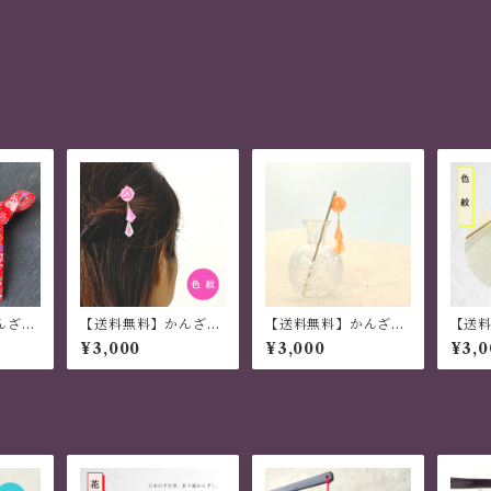
んざし
【送料無料】かんざし
【送料無料】かんざし
【送
い ハ
木 揺れる 普段使い ハ
木 揺れる 普段使い ハ
木 揺
¥3,000
¥3,000
¥3,0
伝統
ンドメイド 日本伝統
ンドメイド 日本伝統
ンドメ
げ 職
折り紙 撥水仕上 職人
折り紙 撥水仕上 職人
折り紙
花火大
技 ピンク 夏祭り 花火
技 オレンジ 夏祭り 花
技 黄
大会 プレゼント
火大会 プレゼント
会 プ