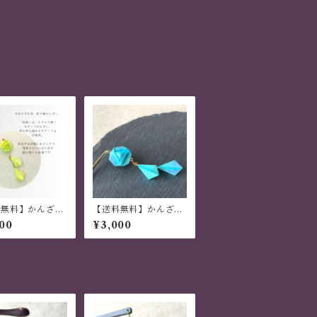
料無料】かんざし
【送料無料】かんざし
れる 普段使い ハ
木 揺れる 普段使い ハ
00
¥3,000
イド 日本伝統
ンドメイド 日本伝統折
 撥水仕上 職人
り紙使用 撥水仕上 職
色 夏祭り 花火大
人技 青 夏祭り 花火大
レゼント
会 プレゼント