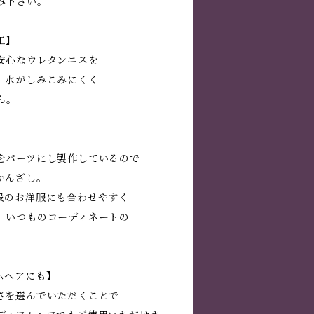
み下さい。
工】
安心なウレタンニスを
、水がしみこみにくく
ん。
】
をパーツにし製作しているので
かんざし。
段のお洋服にも合わせやすく
、いつものコーディネートの
ムヘアにも】
さを選んでいただくことで