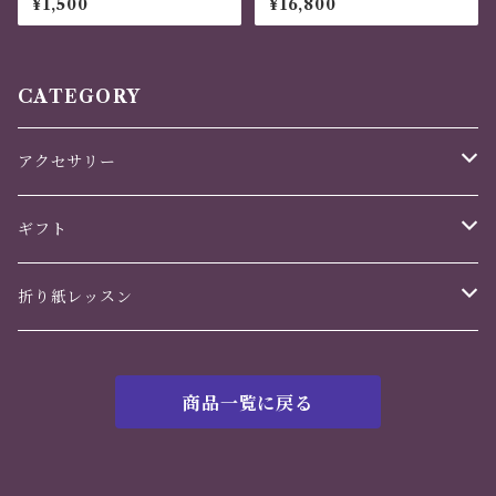
¥1,500
¥16,800
デーション 現代千代紙・和
ル 手作り バラ ３輪
紙
CATEGORY
アクセサリー
かんざし
ギフト
ヘアアクセサリー
誕生日
折り紙レッスン
イヤリング・ピアス
バレンタインデー
花のくすだま
商品一覧に戻る
ホワイトデー
鶴の華