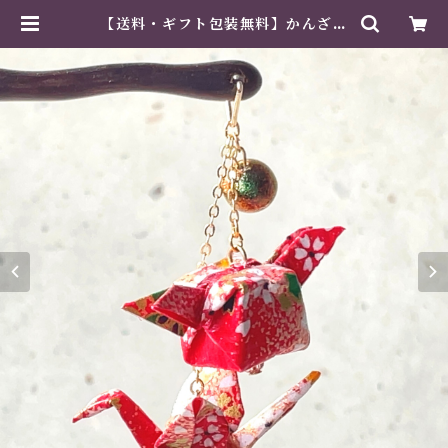
【送料・ギフト包装無料】かんざし
木 揺れる 普段使い ハンドメイド 日
本伝統 折り紙 撥水仕上 職人技 赤
夏祭り 花火大会 プレゼント | 紙工
芸専門店 美そあみか