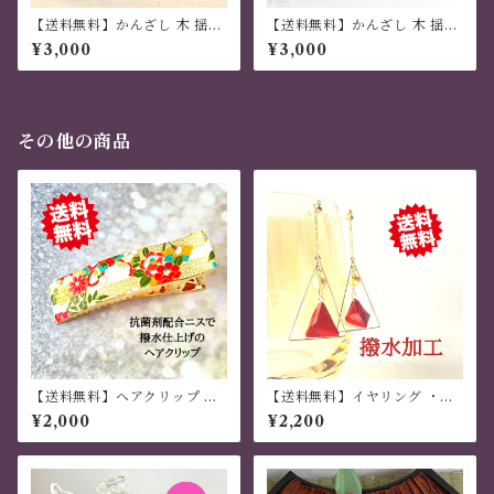
【送料無料】かんざし 木 揺れ
【送料無料】かんざし 木 揺れ
る 普段使い ハンドメイド 日本
る 普段使い ハンドメイド 日本
¥3,000
¥3,000
伝統 折り紙 撥水仕上 職人技
伝統 折り紙 撥水仕上 職人技
オレンジ 夏祭り 花火大会 プレ
黄色 夏祭り 花火大会 プレゼン
ゼント
ト
その他の商品
【送料無料】ヘアクリップ 大
【送料無料】イヤリング ・ピ
きめ しっかり おしゃれ 金属製
アス 「幸菱」三枚組 菱形モチ
¥2,000
¥2,200
和風 千代紙 ハンドメイド クリ
ーフ 朱色
ーム色