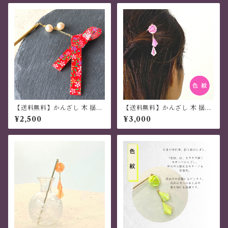
【送料無料】かんざし 木 揺れ
【送料無料】かんざし 木 揺れ
る 普段使い ハンドメイド 日本
る 普段使い ハンドメイド 日本
¥2,500
¥3,000
伝統 折り紙 撥水仕上げ 職人技
伝統 折り紙 撥水仕上 職人技
赤 夏祭り 花火大会 プレゼント
ピンク 夏祭り 花火大会 プレゼ
ント