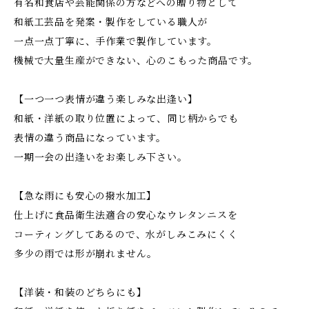
有名和食店や芸能関係の方などへの贈り物として
和紙工芸品を発案・製作をしている職人が
一点一点丁寧に、手作業で製作しています。
機械で大量生産ができない、心のこもった商品です。
【一つ一つ表情が違う楽しみな出逢い】
和紙・洋紙の取り位置によって、同じ柄からでも
表情の違う商品になっています。
一期一会の出逢いをお楽しみ下さい。
【急な雨にも安心の撥水加工】
仕上げに食品衛生法適合の安心なウレタンニスを
コーティングしてあるので、水がしみこみにくく
多少の雨では形が崩れません。
【洋装・和装のどちらにも】