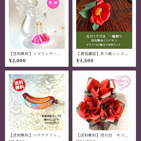
【送料無料】イヤリング・ピ
【通信講座】折り紙レッスン
アス 「色紋」 ３枚組 ピンク
花のくすだま ツバキの一輪
¥2,000
¥3,500
飾り
【送料無料】バナナクリップ
【送料無料】母の日 ギフ
アーチ型 桜と鶴 虹色 グラ
ト 世界でひとつ オリジナ