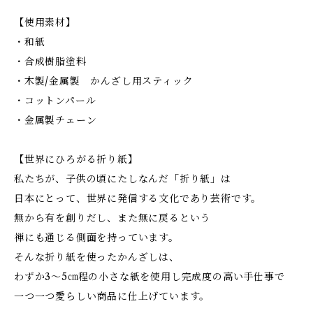
【使用素材】
・和紙
・合成樹脂塗料
・木製/金属製 かんざし用スティック
・コットンパール
・金属製チェーン
【世界にひろがる折り紙】
私たちが、子供の頃にたしなんだ「折り紙」は
日本にとって、世界に発信する文化であり芸術です。
無から有を創りだし、また無に戻るという
禅にも通じる側面を持っています。
そんな折り紙を使ったかんざしは、
わずか3～5㎝程の小さな紙を使用し完成度の高い手仕事で
一つ一つ愛らしい商品に仕上げています。