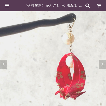
【送料無料】かんざし 木 揺れる 普
段使い ハンドメイド 日本伝統 折り
紙 撥水仕上 職人技 赤 夏祭り 花火
大会 プレゼント | 紙工芸専門店 美
そあみか