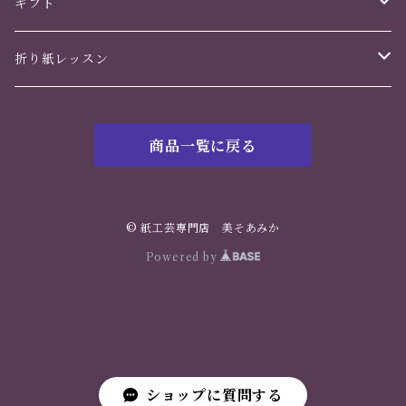
かんざし
ギフト
ヘアアクセサリー
誕生日
折り紙レッスン
イヤリング・ピアス
バレンタインデー
花のくすだま
商品一覧に戻る
ホワイトデー
鶴の華
母の日
© 紙工芸専門店 美そあみか
Powered by
父の日
クリスマス
ショップに質問する