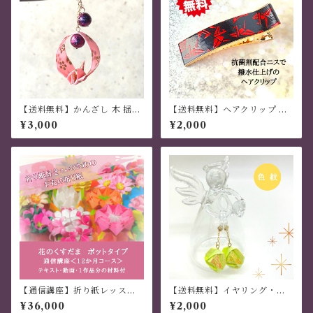
【送料無料】かんざし 木 揺れ
【送料無料】ヘアクリップ 大
る 普段使い ハンドメイド 日本
きめ しっかり おしゃれ 金属製
¥3,000
¥2,000
伝統 折り紙 撥水仕上 職人技
和風 ハンドメイド 折り鶴柄
ピンク 夏祭り 花火大会 プレゼ
黒・赤
ント
【通信講座】折り紙レッスン
【送料無料】イヤリング・ピ
花のくすだま ポット飾り
アス 「色紋」 ３枚組 イエロ
¥36,000
¥2,000
（修了証つき）
ー