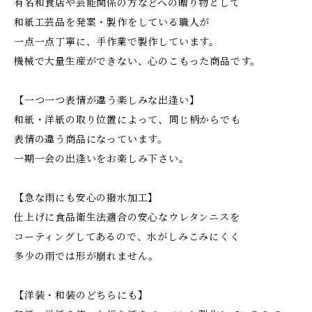
有名和食店や芸能関係の方などへの贈り物として
和紙工芸品を発案・製作をしている職人が
一点一点丁寧に、手作業で製作しています。
機械で大量生産ができない、心のこもった商品です。
【一つ一つ表情が違う楽しみな出逢い】
和紙・洋紙の取り位置によって、同じ柄からでも
表情の違う商品になっています。
一期一会の出逢いをお楽しみ下さい。
【急な雨にも安心の撥水加工】
仕上げに食品衛生法適合の安心なウレタンニスを
コーティングしてあるので、水がしみこみにくく
多少の雨では形が崩れません。
【洋装・和装のどちらにも】