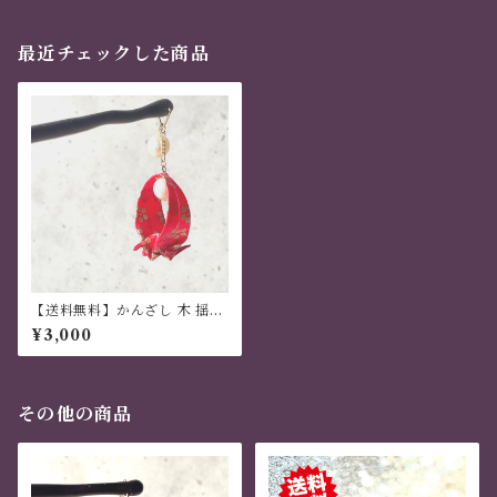
最近チェックした商品
【送料無料】かんざし 木 揺れ
る 普段使い ハンドメイド 日本
¥3,000
伝統 折り紙 撥水仕上 職人技
赤 夏祭り 花火大会 プレゼント
その他の商品