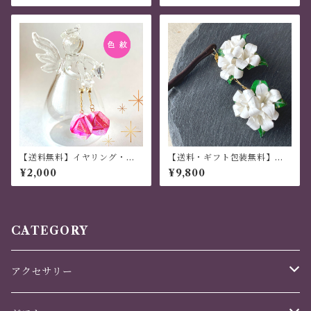
【送料無料】イヤリング・ピ
【送料・ギフト包装無料】か
アス 「色紋」 ３枚組 ピンク
んざし 木 揺れる 普段使い ハ
¥2,000
¥9,800
ンドメイド 日本伝統 折り紙 撥
水仕上 職人技 白 百合 夏祭り
花火大会 プレゼント
CATEGORY
アクセサリー