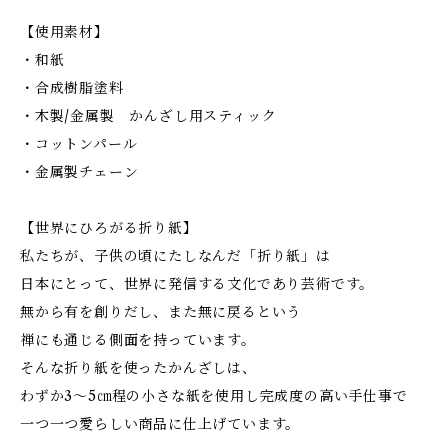
【使用素材】
・和紙
・合成樹脂塗料
・木製/金属製 かんざし用スティック
・コットンパール
・金属製チェーン
【世界にひろがる折り紙】
私たちが、子供の頃にたしなんだ「折り紙」は
日本にとって、世界に発信する文化であり芸術です。
無から有を創りだし、また無に戻るという
禅にも通じる側面を持っています。
そんな折り紙を使ったかんざしは、
わずか3～5㎝程の小さな紙を使用し完成度の高い手仕事で
一つ一つ愛らしい商品に仕上げています。