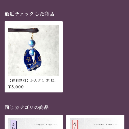
最近チェックした商品
【送料無料】かんざし 木 揺れ
る 普段使い ハンドメイド 日本
¥3,000
伝統 折り紙 撥水仕上 職人技
青 夏祭り 花火大会 プレゼント
同じカテゴリの商品