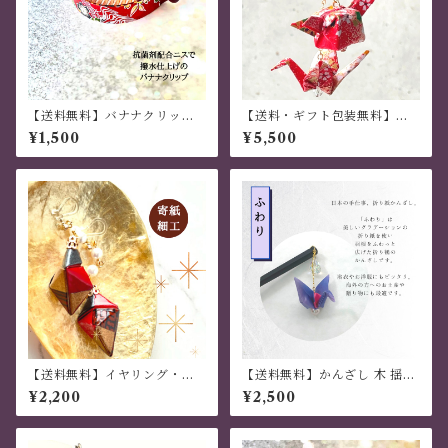
【送料無料】バナナクリップ
【送料・ギフト包装無料】か
アーチ型 桜がそよ風に舞う
んざし 木 揺れる 普段使い ハ
¥1,500
¥5,500
茶色 薄いラメ 現代千代
ンドメイド 日本伝統 折り紙 撥
紙・和紙
水仕上 職人技 赤 夏祭り 花火
大会 プレゼント
【送料無料】イヤリング・ピ
【送料無料】かんざし 木 揺れ
アス 「寄紙細工」４枚組
る 普段使い ハンドメイド 日本
¥2,200
¥2,500
雫型 海老茶色
伝統 折り紙 撥水仕上 職人技
青 夏祭り 花火大会 プレゼント