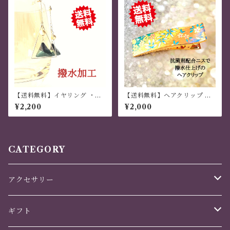
【送料無料】イヤリング ・ピ
【送料無料】ヘアクリップ 大
アス 「幸菱」三枚組 菱形モチ
きめ しっかり おしゃれ 金属製
¥2,200
¥2,000
ーフ 千歳緑
和風 ハンドメイド 虹色
CATEGORY
アクセサリー
かんざし
ギフト