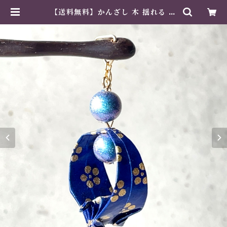
【送料無料】かんざし 木 揺れる 普
段使い ハンドメイド 日本伝統 折り
紙 撥水仕上 職人技 青 夏祭り 花火
大会 プレゼント | 紙工芸専門店 美
そあみか