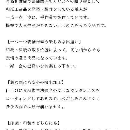
有名和食店や芸能関係の方などへの贈り物として
和紙工芸品を発案・製作をしている職人が
一点一点丁寧に、手作業で製作しています。
機械で大量生産ができない、心のこもった商品です。
【一つ一つ表情が違う楽しみな出逢い】
和紙・洋紙の取り位置によって、同じ柄からでも
表情の違う商品になっています。
一期一会の出逢いをお楽しみ下さい。
【急な雨にも安心の撥水加工】
仕上げに食品衛生法適合の安心なウレタンニスを
コーティングしてあるので、水がしみこみにくく
多少の雨では形が崩れません。
【洋装・和装のどちらにも】