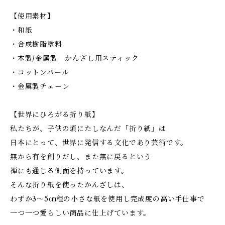
【使用素材】
・和紙
・合成樹脂塗料
・木製/金属製 かんざし用スティック
・コットンパール
・金属製チェーン
【世界にひろがる折り紙】
私たちが、子供の頃にたしなんだ「折り紙」は
日本にとって、世界に発信する文化であり芸術です。
無から有を創りだし、また無に戻るという
禅にも通じる側面を持っています。
そんな折り紙を使ったかんざしは、
わずか3～5㎝程の小さな紙を使用し完成度の高い手仕事で
一つ一つ愛らしい商品に仕上げています。