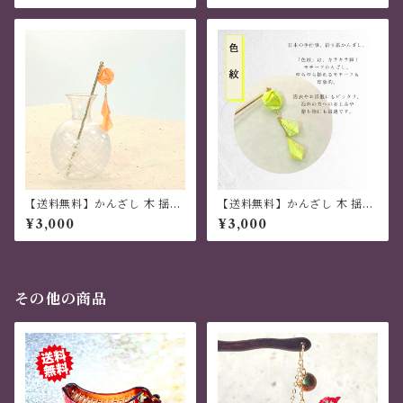
赤 夏祭り 花火大会 プレゼント
ピンク 夏祭り 花火大会 プレゼ
ント
【送料無料】かんざし 木 揺れ
【送料無料】かんざし 木 揺れ
る 普段使い ハンドメイド 日本
る 普段使い ハンドメイド 日本
¥3,000
¥3,000
伝統 折り紙 撥水仕上 職人技
伝統 折り紙 撥水仕上 職人技
オレンジ 夏祭り 花火大会 プレ
黄色 夏祭り 花火大会 プレゼン
ゼント
ト
その他の商品