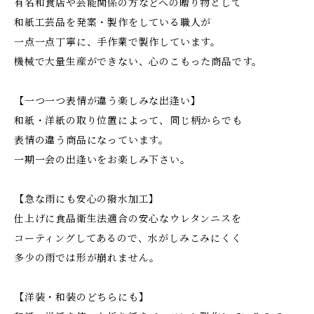
有名和食店や芸能関係の方などへの贈り物として
和紙工芸品を発案・製作をしている職人が
一点一点丁寧に、手作業で製作しています。
機械で大量生産ができない、心のこもった商品です。
【一つ一つ表情が違う楽しみな出逢い】
和紙・洋紙の取り位置によって、同じ柄からでも
表情の違う商品になっています。
一期一会の出逢いをお楽しみ下さい。
【急な雨にも安心の撥水加工】
仕上げに食品衛生法適合の安心なウレタンニスを
コーティングしてあるので、水がしみこみにくく
多少の雨では形が崩れません。
【洋装・和装のどちらにも】