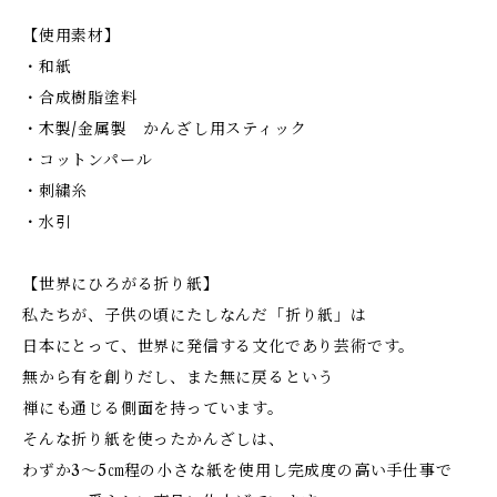
【使用素材】
・和紙
・合成樹脂塗料
・木製/金属製 かんざし用スティック
・コットンパール
・刺繍糸
・水引
【世界にひろがる折り紙】
私たちが、子供の頃にたしなんだ「折り紙」は
日本にとって、世界に発信する文化であり芸術です。
無から有を創りだし、また無に戻るという
禅にも通じる側面を持っています。
そんな折り紙を使ったかんざしは、
わずか3～5㎝程の小さな紙を使用し完成度の高い手仕事で