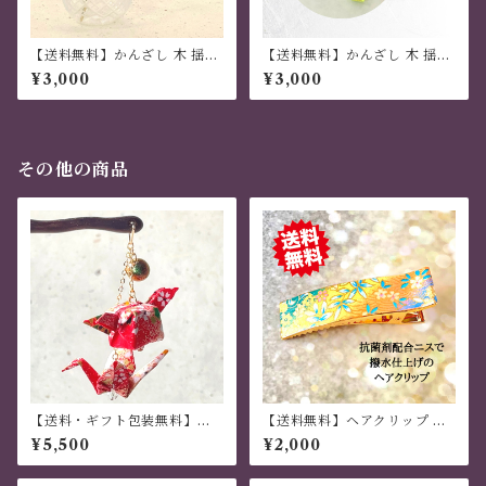
【送料無料】かんざし 木 揺れ
【送料無料】かんざし 木 揺れ
る 普段使い ハンドメイド 日本
る 普段使い ハンドメイド 日本
¥3,000
¥3,000
伝統 折り紙 撥水仕上 職人技
伝統 折り紙 撥水仕上 職人技
オレンジ 夏祭り 花火大会 プレ
黄色 夏祭り 花火大会 プレゼン
ゼント
ト
その他の商品
【送料・ギフト包装無料】か
【送料無料】ヘアクリップ 大
んざし 木 揺れる 普段使い ハ
きめ しっかり おしゃれ 金属製
¥5,500
¥2,000
ンドメイド 日本伝統 折り紙 撥
和風 ハンドメイド 虹色
水仕上 職人技 赤 夏祭り 花火
大会 プレゼント