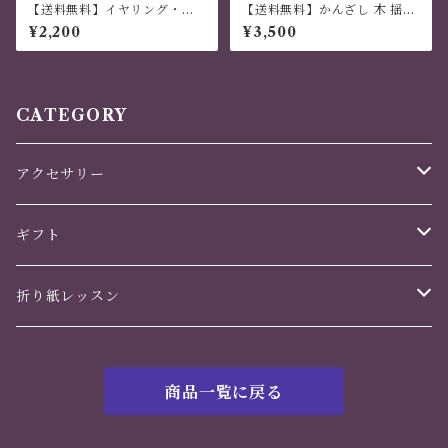
【送料無料】イヤリング・ピ
【送料無料】かんざし 木 揺れ
アス 「寄紙細工」４枚組
る 普段使い ハンドメイド 日本
¥2,200
¥3,500
雫型 海老茶色
伝統 折り紙 撥水仕上げ 職人技
緑 夏祭り 花火大会 プレゼント
【幸菱】
CATEGORY
アクセサリー
かんざし
ギフト
ヘアアクセサリー
誕生日
折り紙レッスン
イヤリング・ピアス
バレンタインデー
花のくすだま
商品一覧に戻る
ホワイトデー
鶴の華