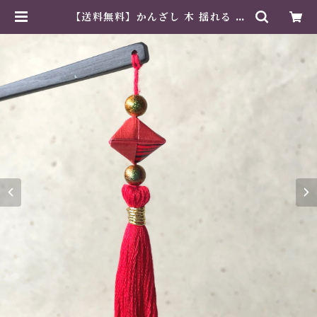
【送料無料】かんざし 木 揺れる 普
段使い ハンドメイド 日本伝統 折り
紙 撥水仕上 職人技 赤 夏祭り 花火
大会 プレゼント | 紙工芸専門店 美
そあみか